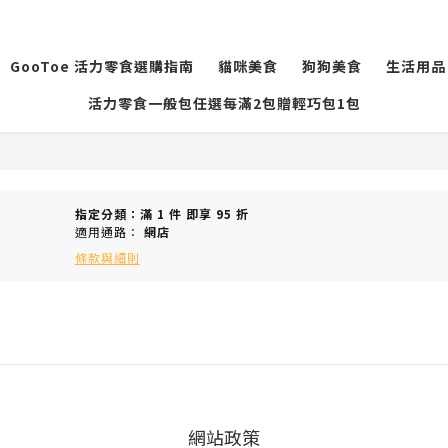
GooToe 活力零食選購指南
貓咪美食
狗狗美食
生活用品
活力零食一般包任選每滿2包贈輕巧包1包
指定分類：滿 1 件 即享 95 折
適用通路：
網店
條款與細則
網站政策