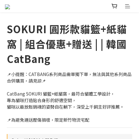
SOKURI 圓形款貓籃+紙貓
窩 | 組合優惠+贈送 | | 韓國
CatBang
📌小提醒：CATBANG系列商品需單獨下單，無法與其他系列商品
合併購買，請見諒📌
CatBang SOKURI 貓籃+紙貓窩，最符合貓體工學設計，
專為貓咪打造貼合身形的舒適空間，
貓咪以最放鬆銷魂的姿勢自在躺下，深受上千飼主好評推薦。
📌為避免運送壓傷損壞，限定新竹物流宅配