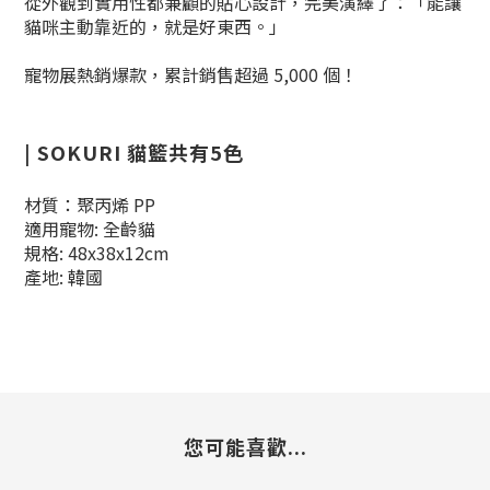
從外觀到實用性都兼顧的貼心設計，完美演繹了：「能讓
貓咪主動靠近的，就是好東西。」
寵物展熱銷爆款，累計銷售超過 5,000 個！
| SOKURI 貓籃共有5色
材質：聚丙烯 PP
適用寵物: 全齡貓
規格: 48x38x12cm
產地: 韓國
您可能喜歡...