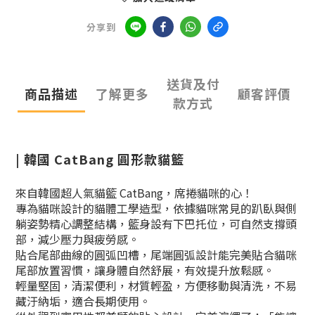
分享到
送貨及付
商品描述
了解更多
顧客評價
款方式
| 韓國 CatBang
圓形款貓籃
來自韓國超人氣貓籃 CatBang，席捲貓咪的心！
專為貓咪設計的貓體工學造型，依據貓咪常見的趴臥與側
躺姿勢精心調整結構，籃身設有下巴托位，可自然支撐頭
部，減少壓力與疲勞感。
貼合尾部曲線的圓弧凹槽，尾端圓弧設計能完美貼合貓咪
尾部放置習慣，讓身體自然舒展，有效提升放鬆感。
輕量堅固，清潔便利，材質輕盈，方便移動與清洗，不易
藏汙納垢，適合長期使用。