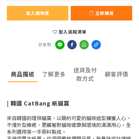
加入購物車
立即購買
加入追蹤清單
分享到
送貨及付
商品描述
了解更多
顧客評價
款方式
| 韓國 CatBang 紙貓窩
來自韓國的環保貓窩，以簡約可愛的貓咪造型擄獲人心。
不僅外型療癒，更藏著對貓咪健康與環境的滿滿用心，全
系列選用第一手原料製成。
不使用再生紙漿，從源頭嚴格把關品質，無異味設計讓貓