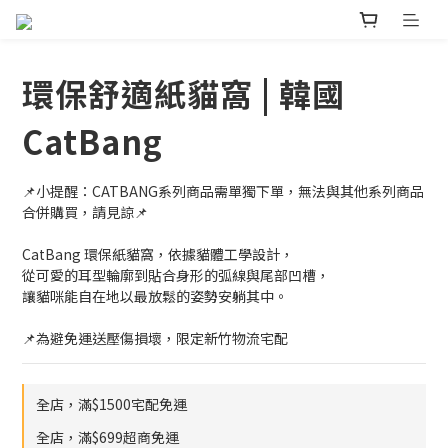
環保舒適紙貓窩 | 韓國
CatBang
📌小提醒：CATBANG系列商品需單獨下單，無法與其他系列商品
合併購買，請見諒📌
CatBang 環保紙貓窩，依據貓體工學設計，
從可愛的耳型輪廓到貼合身形的弧線與尾部凹槽，
讓貓咪能自在地以最放鬆的姿勢安躺其中。
📌為避免運送壓傷損壞，限定新竹物流宅配
全店，滿$1500宅配免運
全店，滿$699超商免運