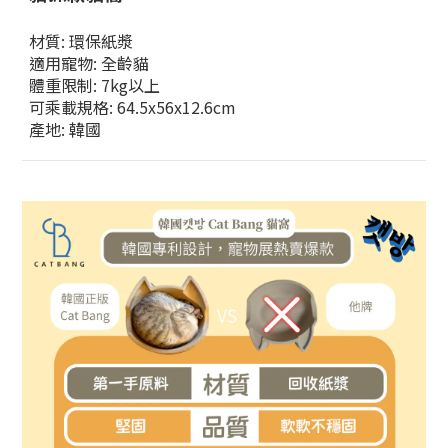
材質: 環保紙漿
適用寵物: 全齡貓
體重限制: 7kg以上
可乘載規格: 64.5x56x12.6cm
產地: 韓國