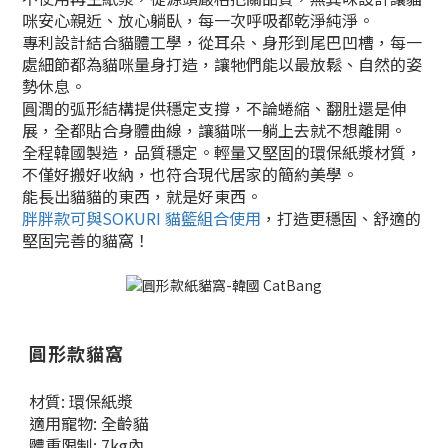
咪安心親近、放心躺臥，每一次呼吸都乾淨純淨。
專利設計結合貓體工學，從耳朵、身形到尾巴凹槽，每一
處細節都為貓咪量身打造，讓牠們能以最放鬆、自然的姿
勢休息。
圓潤的弧形結構提供穩定支撐，不論蜷縮、翻肚還是伸
展，全都貼合身體曲線，讓貓咪一躺上去就不想離開。
全程韓國製造，品質穩定。輕量又堅固的環保紙漿材質，
不僅好搬好收納，也符合現代居家的簡約美學。
能長出貓貓的東西，就是好東西。
胖胖款可與SOKURI 貓籃組合使用
，打造更穩固、舒適的
堅固完善的貓窩！
圓形款貓窩
材質: 環保紙漿
適用寵物: 全齡貓
體重限制: 7kg內